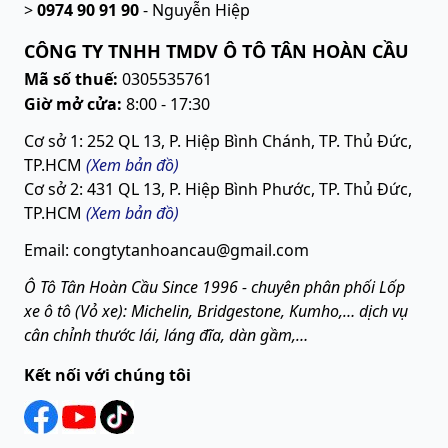
>
0974 90 91 90
-
Nguyễn Hiệp
CÔNG TY TNHH TMDV Ô TÔ TÂN HOÀN CẦU
Mã số thuế:
0305535761
Giờ mở cửa:
8:00 - 17:30
Cơ sở 1: 252 QL 13, P. Hiệp Bình Chánh, TP. Thủ Đức,
TP.HCM
(Xem bản đồ)
Cơ sở 2: 431 QL 13, P. Hiệp Bình Phước, TP. Thủ Đức,
TP.HCM
(
Xem bản đồ
)
Email: congtytanhoancau@gmail.com
Ô Tô Tân Hoàn Cầu Since 1996 - chuyên phân phối Lốp
xe ô tô (Vỏ xe): Michelin, Bridgestone, Kumho,… dịch vụ
cân chỉnh thước lái, láng đĩa, dàn gầm,…
Kết nối với chúng tôi