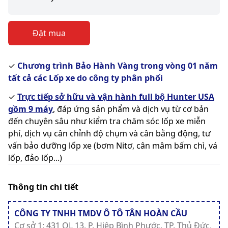
Đặt mua
✓
Chương trình Bảo Hành Vàng trong vòng 01 năm
tất cả các Lốp xe do công ty phân phối
✓
Trực tiếp sở hữu và vận hành full bộ Hunter USA
gồm 9 máy
, đáp ứng sản phẩm và dịch vụ từ cơ bản
đến chuyên sâu như kiểm tra chăm sóc lốp xe miễn
phí, dịch vụ cân chỉnh độ chụm và cân bằng động, tư
vấn bảo dưỡng lốp xe (bơm Nitơ, cân mâm bấm chì, vá
lốp, đảo lốp...)
Thông tin chi tiết
CÔNG TY TNHH TMDV Ô TÔ TÂN HOÀN CẦU
Cơ sở 1: 431 QL 13, P. Hiệp Bình Phước, TP. Thủ Đức,