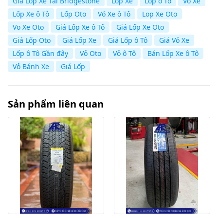
Giá Lốp Xe Tải Bridgestone
Lốp Xe
Lốp ô Tô
Vỏ Xe
Lốp Xe ô Tô
Lốp Oto
Vỏ Xe ô Tô
Lop Xe Oto
Vo Xe Oto
Giá Lốp Xe ô Tô
Giá Lốp Xe Oto
Giá Lốp Oto
Giá Lốp Xe
Giá Lốp ô Tô
Giá Vỏ Xe
Lốp ô Tô Gần đây
Vỏ Oto
Vỏ ô Tô
Bán Lốp Xe ô Tô
Vỏ Bánh Xe
Giá Lốp
Sản phẩm liên quan