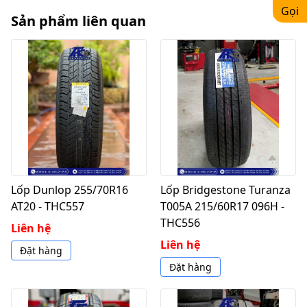
Gọi
Sản phẩm liên quan
Lốp Dunlop 255/70R16
Lốp Bridgestone Turanza
AT20 - THC557
T005A 215/60R17 096H -
THC556
Liên hệ
Liên hệ
Đặt hàng
Đặt hàng