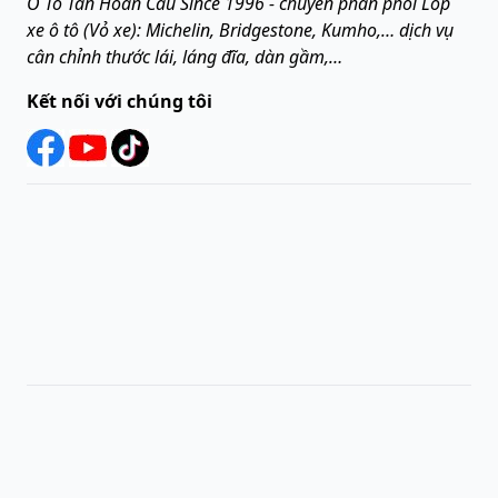
Ô Tô Tân Hoàn Cầu Since 1996 - chuyên phân phối Lốp
xe ô tô (Vỏ xe): Michelin, Bridgestone, Kumho,… dịch vụ
cân chỉnh thước lái, láng đĩa, dàn gầm,…
Kết nối với chúng tôi