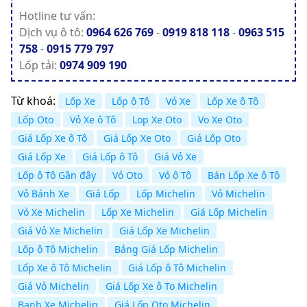
Hotline tư vấn:
Dịch vụ ô tô:
0964 626 769
-
0919 818 118
-
0963 515
758
-
0915 779 797
Lốp tải:
0974 909 190
Từ khoá:
Lốp Xe
Lốp ô Tô
Vỏ Xe
Lốp Xe ô Tô
Lốp Oto
Vỏ Xe ô Tô
Lop Xe Oto
Vo Xe Oto
Giá Lốp Xe ô Tô
Giá Lốp Xe Oto
Giá Lốp Oto
Giá Lốp Xe
Giá Lốp ô Tô
Giá Vỏ Xe
Lốp ô Tô Gần đây
Vỏ Oto
Vỏ ô Tô
Bán Lốp Xe ô Tô
Vỏ Bánh Xe
Giá Lốp
Lốp Michelin
Vỏ Michelin
Vỏ Xe Michelin
Lốp Xe Michelin
Giá Lốp Michelin
Giá Vỏ Xe Michelin
Giá Lốp Xe Michelin
Lốp ô Tô Michelin
Bảng Giá Lốp Michelin
Lốp Xe ô Tô Michelin
Giá Lốp ô Tô Michelin
Giá Vỏ Michelin
Giá Lốp Xe ô To Michelin
Banh Xe Michelin
Giá Lốp Oto Michelin