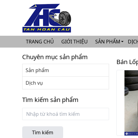
ototanhoancau.com
TRANG CHỦ
GIỚI THIỆU
SẢN PHẨM
DỊC
Chuyên mục sản phẩm
Bán Lốp
Sản phẩm
Dịch vụ
Tìm kiếm sản phẩm
Tìm kiếm