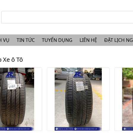
H VỤ
TIN TỨC
TUYỂN DỤNG
LIÊN HỆ
ĐẶT LỊCH N
 Xe ô Tô