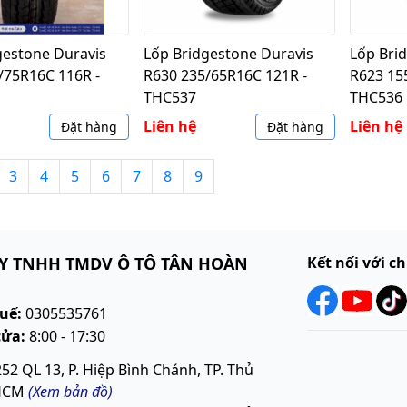
gestone Duravis
Lốp Bridgestone Duravis
Lốp Bri
/75R16C 116R -
R630 235/65R16C 121R -
R623 15
THC537
THC536
Liên hệ
Liên hệ
Đặt hàng
Đặt hàng
3
4
5
6
7
8
9
Y TNHH TMDV Ô TÔ TÂN HOÀN
Kết nối với c
uế:
0305535761
cửa:
8:00 - 17:30
252 QL 13, P. Hiệp Bình Chánh, TP. Thủ
.HCM
(Xem bản đồ)