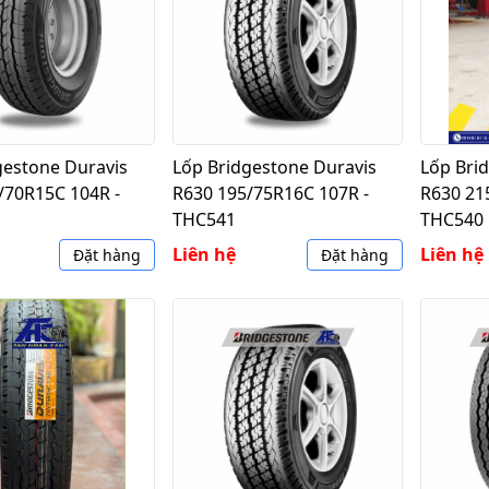
gestone Duravis
Lốp Bridgestone Duravis
Lốp Bri
/70R15C 104R -
R630 195/75R16C 107R -
R630 21
THC541
THC540
Liên hệ
Liên hệ
Đặt hàng
Đặt hàng