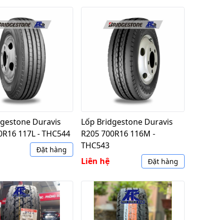
dgestone Duravis
Lốp Bridgestone Duravis
0R16 117L - THC544
R205 700R16 116M -
THC543
Đặt hàng
Liên hệ
Đặt hàng