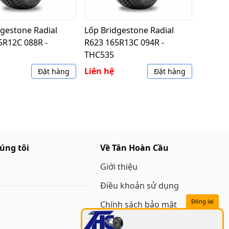
dgestone Radial
Lốp Bridgestone Radial
5R12C 088R -
R623 165R13C 094R -
THC535
Liên hệ
Đặt hàng
Đặt hàng
húng tôi
Về Tân Hoàn Cầu
Giới thiệu
Điều khoản sử dụng
Đóng lại
Chính sách bảo mật
Chính sách hoàn tiền