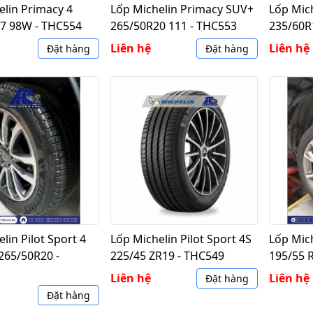
elin Primacy 4
Lốp Michelin Primacy SUV+
Lốp Mic
7 98W - THC554
265/50R20 111 - THC553
235/60R
Liên hệ
Liên hệ
Đặt hàng
Đặt hàng
lin Pilot Sport 4
Lốp Michelin Pilot Sport 4S
Lốp Mich
265/50R20 -
225/45 ZR19 - THC549
195/55 
Liên hệ
Liên hệ
Đặt hàng
Đặt hàng