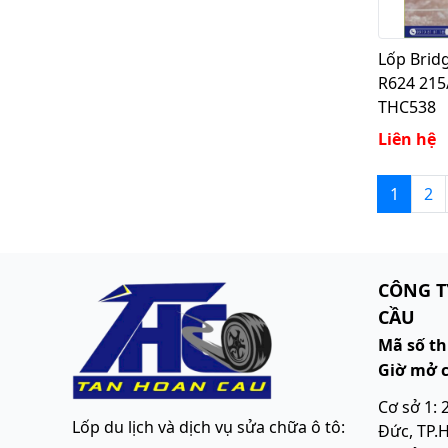
Lốp Brid
R624 215
THC538
Liên hệ
1
2
CÔNG T
CẦU
Mã số th
Giờ mở 
Cơ sở 1: 
Lốp du lịch và dịch vụ sửa chữa ô tô
:
Đức, TP