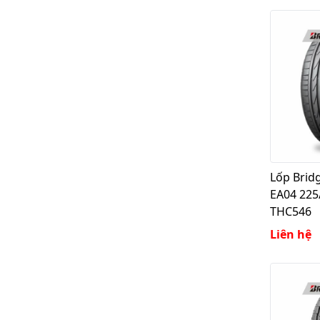
Lốp Brid
EA04 225
THC546
Liên hệ