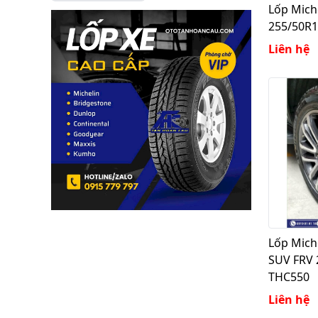
Lốp Mich
255/50R1
Liên hệ
Lốp Miche
SUV FRV 
THC550
Liên hệ