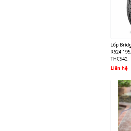
Lốp Brid
R624 195
THC542
Liên hệ